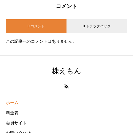
コメント
3年目
115
425
0 コメント
0 トラックバック
4年目
121
688
この記事へのコメントはありません。
5年目
127
1,115
株えもん
ホーム
料金表
会員サイト